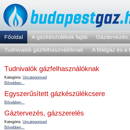
Főoldal
A gázkészülékek fajtái
Gáztervezés,
Tudnivalók gázfelhasználóknak
A földgáz és a 
Tudnivalók gázfelhasználóknak
Kategória:
Uncategorised
Bővebben...
Egyszerűsített gázkészülékcsere
Bővebben...
Gáztervezés, gázszerelés
Kategória:
Uncategorised
Bővebben...